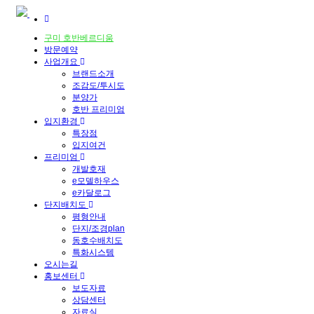
구미 호반베르디움
방문예약
사업개요
브랜드소개
조감도/투시도
분양가
호반 프리미엄
입지환경
특장점
입지여건
프리미엄
개발호재
e모델하우스
e카달로그
단지배치도
평형안내
단지/조경plan
동호수배치도
특화시스템
오시는길
홍보센터
보도자료
상담센터
자료실