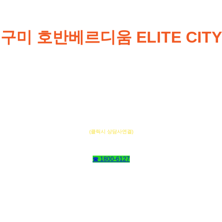
구미 호반베르디움 ELITE CITY
동 · 호수지정
선착순 계약중
(클릭시 상담사연결)
☎ 1800-6127